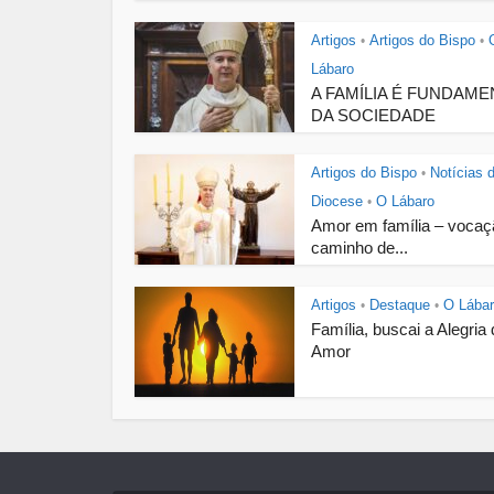
Artigos
Artigos do Bispo
•
•
Lábaro
A FAMÍLIA É FUNDAM
DA SOCIEDADE
Artigos do Bispo
Notícias 
•
Diocese
O Lábaro
•
Amor em família – vocaç
caminho de...
Artigos
Destaque
O Lába
•
•
Família, buscai a Alegria
Amor