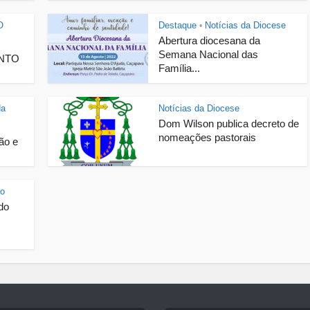
O
Destaque
Notícias da Diocese
•
Abertura diocesana da
Semana Nacional das
ENTO
Família...
da
Notícias da Diocese
Dom Wilson publica decreto de
nomeações pastorais
ão e
ro
 do