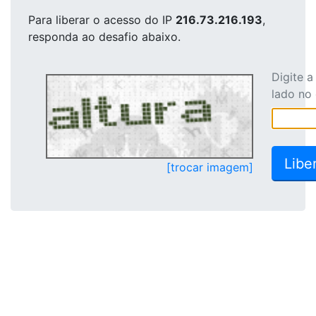
Para liberar o acesso
do IP
216.73.216.193
,
responda ao desafio abaixo.
Digite 
lado no
[trocar imagem]