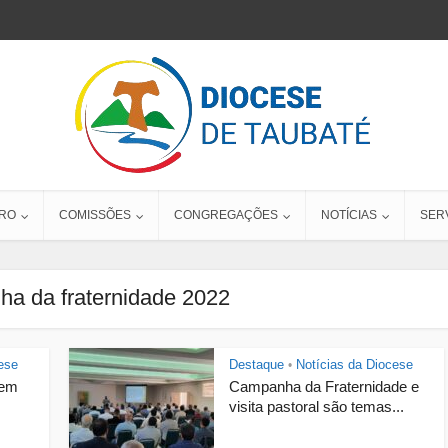
RO
COMISSÕES
CONGREGAÇÕES
NOTÍCIAS
SER
a da fraternidade 2022
ese
Destaque
Notícias da Diocese
•
bem
Campanha da Fraternidade e
visita pastoral são temas...