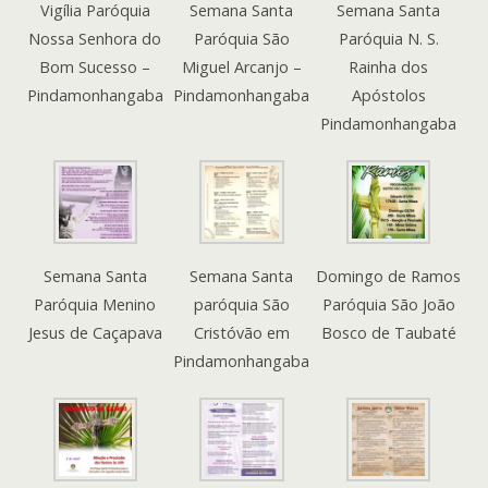
Vigília Paróquia
Semana Santa
Semana Santa
Nossa Senhora do
Paróquia São
Paróquia N. S.
Bom Sucesso –
Miguel Arcanjo –
Rainha dos
Pindamonhangaba
Pindamonhangaba
Apóstolos
Pindamonhangaba
Semana Santa
Semana Santa
Domingo de Ramos
Paróquia Menino
paróquia São
Paróquia São João
Jesus de Caçapava
Cristóvão em
Bosco de Taubaté
Pindamonhangaba