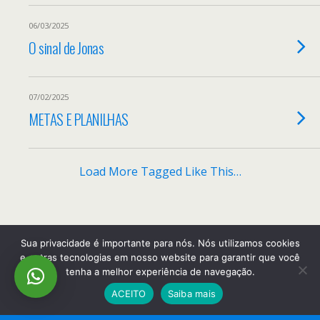
06/03/2025
O sinal de Jonas
07/02/2025
METAS E PLANILHAS
Load More Tagged Like This…
Back to top
Sua privacidade é importante para nós. Nós utilizamos cookies
e outras tecnologias em nosso website para garantir que você
tenha a melhor experiência de navegação.
Mobile
Desktop
ACEITO
Saiba mais