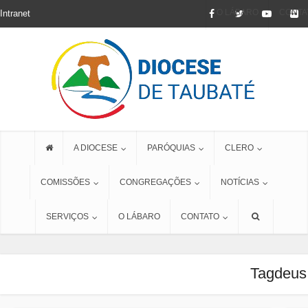
O LÁBARO
CONTA
Intranet
A DIOCESE
PARÓQUIAS
CLERO
COMISSÕES
CONGREGAÇÕES
NOTÍCIAS
SERVIÇOS
O LÁBARO
CONTATO
Tagdeus