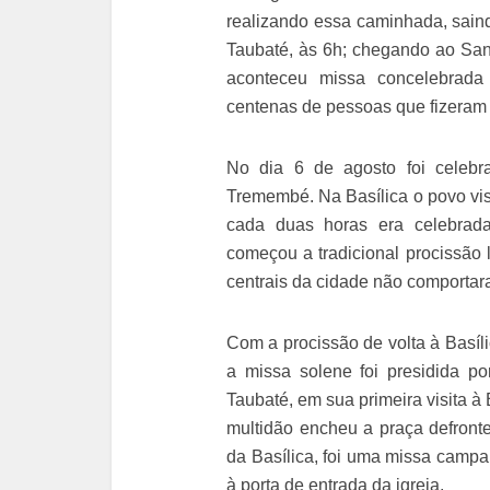
realizando essa caminhada, sai
Taubaté, às 6h; chegando ao Sa
aconteceu missa concelebrada
centenas de pessoas que fizeram
No dia 6 de agosto foi celeb
Tremembé. Na Basílica o povo vis
cada duas horas era celebra
começou a tradicional procissã
centrais da cidade não comportar
Com a procissão de volta à Basíli
a missa solene foi presidida p
Taubaté, em sua primeira visita
multidão encheu a praça defront
da Basílica, foi uma missa campa
à porta de entrada da igreja.