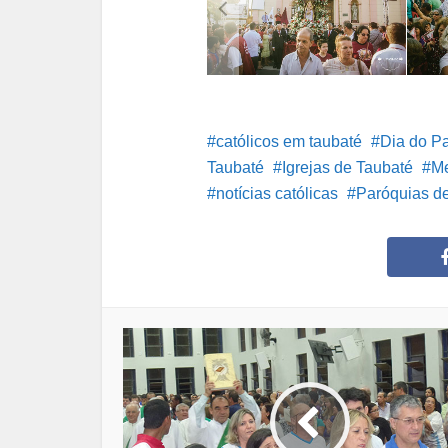
católicos em taubaté
Dia do P
Taubaté
Igrejas de Taubaté
Me
notícias católicas
Paróquias d