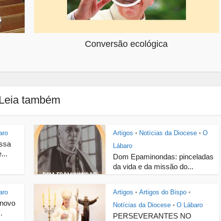
Conversão ecológica
Leia também
aro
Artigos
Notícias da Diocese
O
•
•
ossa
Lábaro
...
Dom Epaminondas: pinceladas
da vida e da missão do...
aro
Artigos
Artigos do Bispo
•
•
 novo
Notícias da Diocese
O Lábaro
•
.
PERSEVERANTES NO