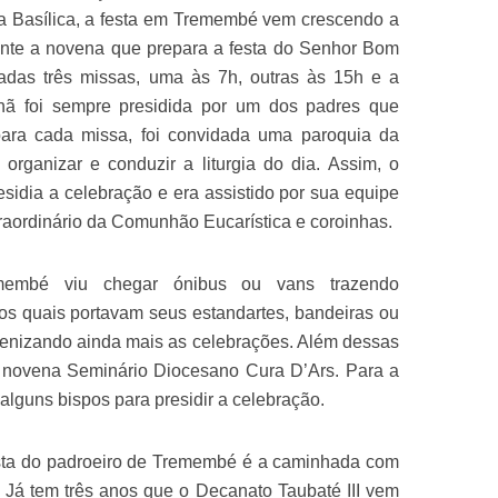
a Basílica, a festa em Tremembé vem crescendo a
ante a novena que prepara a festa do Senhor Bom
das três missas, uma às 7h, outras às 15h e a
hã foi sempre presidida por um dos padres que
 para cada missa, foi convidada uma paroquia da
organizar e conduzir a liturgia do dia. Assim, o
sidia a celebração e era assistido por sua equipe
xtraordinário da Comunhão Eucarística e coroinhas.
membé viu chegar ónibus ou vans trazendo
os quais portavam seus estandartes, bandeiras ou
lenizando ainda mais as celebrações. Além dessas
a novena Seminário Diocesano Cura D’Ars. Para a
lguns bispos para presidir a celebração.
festa do padroeiro de Tremembé é a caminhada com
Já tem três anos que o Decanato Taubaté III vem