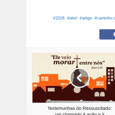
2026
abril
artigo
caminho d
Testemunhas do Ressuscitado:
um chamado à ação e à