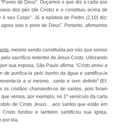
s “Povos de Deus”. Ouçamos o que diz a carta aos
aixo dos pés (de Cristo) e o constituiu acima de
 é seu Corpo”. Já a epístola de Pedro (2,10) diz:
 agora sois o povo de Deus”. Portanto, afirmamos
anta
, mesmo sendo constituída por nós que somos
 pelo sacrifício redentor de Jesus Cristo. Utilizando
or sua esposa, São Paulo afirma: “
Cristo amou a
im de purifica-la pelo banho da água e santifica-la
presenta-la a si mesmo…santa e sem defeito
” (Ef.
a os cristãos chamando-os de santos, pois foram
o que vemos, por exemplo, no 1º versículo da carta
óstolo de Cristo Jesus….aos santos que estão em
. Cristo fundou e também santificou sua Igreja,
 por ela.