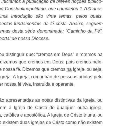
iniciamos a publicação de breves noções bíblico-
no Constantinopolitano, que completou 1.700 anos
ma introdução são vinte temas, pelos quais,
pectos fundamentais da fé cristã. Abaixo, seguem
temas desta série denominada: “
Caminho da Fé
”.
ortal de nossa Diocese.
u distinguir que: “cremos em Deus” e “cremos na
: dizemos que cremos
em
Deus, pois cremos nele,
de nossa fé. Dizemos que cremos
na
Igreja, ou seja,
Igreja. A Igreja, comunhão de pessoas unidas pelo
r nossa fé viva, instruída e operante.
 apresentadas as notas distintivas da Igreja, ou
em a Igreja de Cristo de qualquer outra igreja.
 católica e apostólica. A Igreja de Cristo é
una
, ou
 não existem duas igrejas de Cristo como não existem