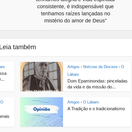
consistente, é indispensável que
tenhamos raízes lançadas no
mistério do amor de Deus”
Leia também
aro
Artigos
Notícias da Diocese
O
•
•
ossa
Lábaro
...
Dom Epaminondas: pinceladas
da vida e da missão do...
O
Artigos
O Lábaro
•
A Tradição e o tradicionalismo
Gerais