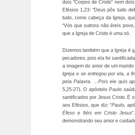
dois “Corpos de Cristo” nem doi
Efésios 1,23: “Deus pôs tudo deb
tudo, como cabeça da Igreja, que
“Vós que outrora não éreis povo,
que a Igreja de Cristo é uma só.
Dizemos também que a Igreja é
s
pecadores, pois ela foi santificada
a imagem do amor de um marido p
Igreja e se entregou por ela, a f
pela Palavra. …Pois ele quis a
5,25-27). O apóstolo Paulo saúd
santificados por Jesus Cristo. É 
aos Efésios, que diz: “
Paulo, ap
Éfeso e fiéis em Cristo Jesus
“
demonstrando seu amor e cuidado