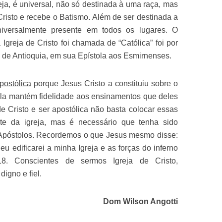
eja, é universal, não só destinada à uma raça, mas
Cristo e recebe o Batismo. Além de ser destinada a
niversalmente presente em todos os lugares. O
 Igreja de Cristo foi chamada de “Católica” foi por
o de Antioquia, em sua Epístola aos Esmirnenses.
postólica
porque Jesus Cristo a constituiu sobre o
ela mantém fidelidade aos ensinamentos que deles
de Cristo e ser apostólica não basta colocar essas
te da igreja, mas é necessário que tenha sido
s Apóstolos. Recordemos o que Jesus mesmo disse:
u edificarei a minha Igreja e as forças do inferno
18. Conscientes de sermos Igreja de Cristo,
igno e fiel.
Dom Wilson Angotti