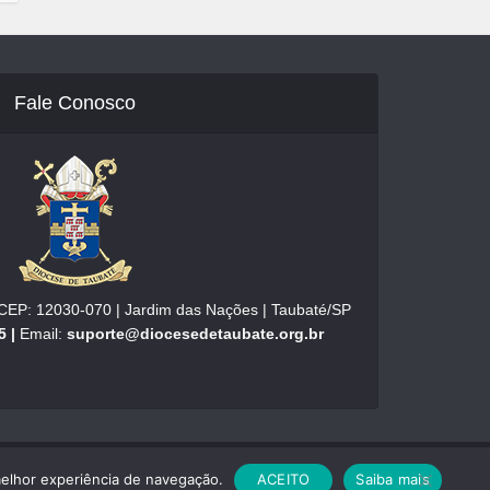
Fale Conosco
| CEP: 12030-070 | Jardim das Nações | Taubaté/SP
5 |
Email:
suporte@diocesedetaubate.org.br
melhor experiência de navegação.
ACEITO
Saiba mais