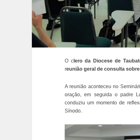
O c
lero da Diocese de Taubat
r
eunião geral de consulta sobr
A reunião aconteceu no Seminá
oração, em seguida o padre Lu
conduziu um momento de reflexã
Sínodo.