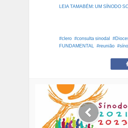
LEIA TAMABÉM: UM SÍNODO S
clero
consulta sinodal
Dioce
FUNDAMENTAL
reunião
sín