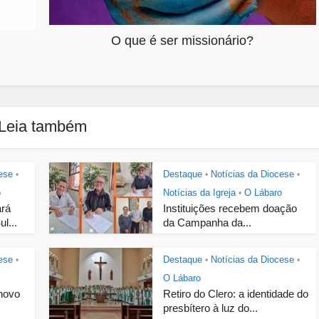
O que é ser missionário?
Leia também
ese
Destaque
Notícias da Diocese
•
•
•
o
Notícias da Igreja
O Lábaro
•
ará
Instituições recebem doação
l...
da Campanha da...
ese
Destaque
Notícias da Diocese
•
•
•
O Lábaro
novo
Retiro do Clero: a identidade do
presbítero à luz do...