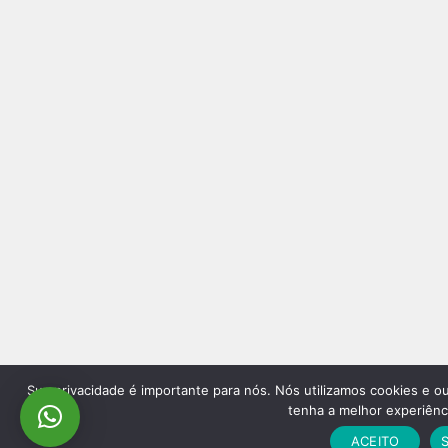
Sua privacidade é importante para nós. Nós utilizamos cookies e o
tenha a melhor experiênc
ACEITO
S