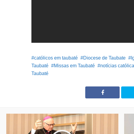
católicos em taubaté
Diocese de Taubate
I
Taubaté
Missas em Taubaté
notícias católic
Taubaté