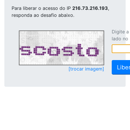
Para liberar o acesso
do IP
216.73.216.193
,
responda ao desafio abaixo.
Digite 
lado no
[trocar imagem]