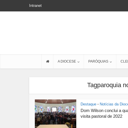
Intranet
A DIOCESE
PARÓQUIAS
CLE
Tagparoquia n
Destaque
Notícias da Dioc
•
Dom Wilson conclui a qu
visita pastoral de 2022