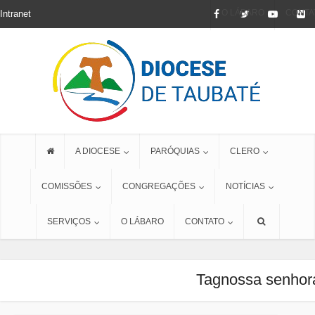
O LÁBARO
CONTA
Intranet
A DIOCESE
PARÓQUIAS
CLERO
COMISSÕES
CONGREGAÇÕES
NOTÍCIAS
SERVIÇOS
O LÁBARO
CONTATO
Tagnossa senhora