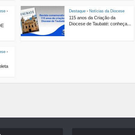
ese
Destaque
Notícias da Diocese
•
•
115 anos da Criação da
Diocese de Taubaté: conheça...
DE
ese
•
leta