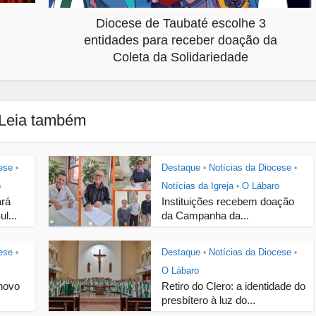
Diocese de Taubaté escolhe 3
entidades para receber doação da
Coleta da Solidariedade
Leia também
ese
Destaque
Notícias da Diocese
•
•
•
o
Notícias da Igreja
O Lábaro
•
ará
Instituições recebem doação
l...
da Campanha da...
ese
Destaque
Notícias da Diocese
•
•
•
O Lábaro
novo
Retiro do Clero: a identidade do
presbítero à luz do...