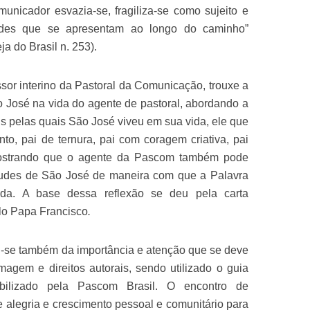
omunicador esvazia-se, fragiliza-se como sujeito e
ldades que se apresentam ao longo do caminho”
a do Brasil n. 253).
ssor interino da Pastoral da Comunicação, trouxe a
ão José na vida do agente de pastoral, abordando a
ais pelas quais São José viveu em sua vida, ele que
nto, pai de ternura, pai com coragem criativa, pai
mostrando que o agente da Pascom também pode
rtudes de São José de maneira com que a Palavra
ada. A base dessa reflexão se deu pela carta
elo Papa Francisco
.
u-se também da importância e atenção que se deve
imagem e direitos autorais, sendo utilizado o guia
nibilizado pela Pascom Brasil. O encontro de
e alegria e crescimento pessoal e comunitário para