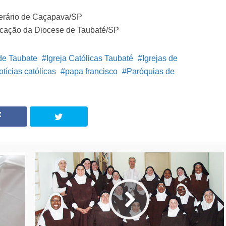
erário de Caçapava/SP
cação da Diocese de Taubaté/SP
de Taubate
Igreja Católicas Taubaté
Igrejas de
otícias católicas
papa francisco
Paróquias de