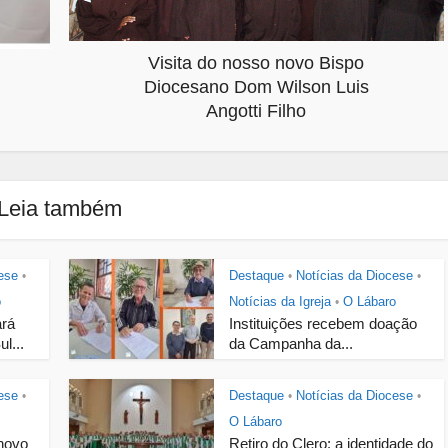
Visita do nosso novo Bispo
Diocesano Dom Wilson Luis
Angotti Filho
Leia também
ese
Destaque
Notícias da Diocese
•
•
•
o
Notícias da Igreja
O Lábaro
•
ará
Instituições recebem doação
l...
da Campanha da...
ese
Destaque
Notícias da Diocese
•
•
•
O Lábaro
novo
Retiro do Clero: a identidade do