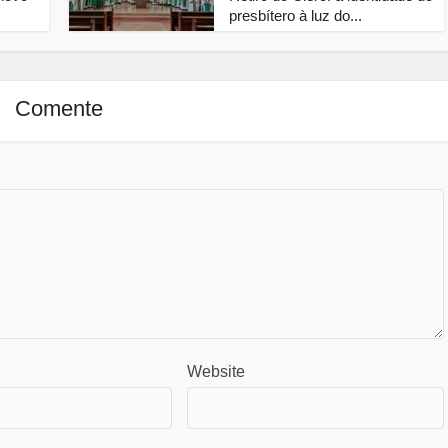
presbítero à luz do...
Comente
Website