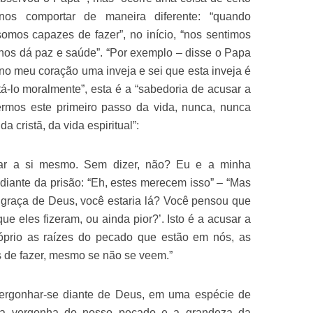
os comportar de maneira diferente: “quando
mos capazes de fazer”, no início, “nos sentimos
 “nos dá paz e saúde”. “Por exemplo – disse o Papa
 no meu coração uma inveja e sei que esta inveja é
tá-lo moralmente”, esta é a “sabedoria de acusar a
rmos este primeiro passo da vida, nunca, nunca
 cristã, da vida espiritual”:
sar a si mesmo. Sem dizer, não? Eu e a minha
 diante da prisão: “Eh, estes merecem isso” – “Mas
 graça de Deus, você estaria lá? Você pensou que
ue eles fizeram, ou ainda pior?’. Isto é a acusar a
óprio as raízes do pecado que estão em nós, as
 de fazer, mesmo se não se veem.”
 vergonhar-se diante de Deus, em uma espécie de
a vergonha do nosso pecado e a grandeza da