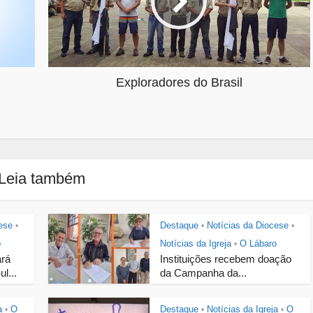
Exploradores do Brasil
Leia também
ese
Destaque
Notícias da Diocese
•
•
•
o
Notícias da Igreja
O Lábaro
•
ará
Instituições recebem doação
l...
da Campanha da...
a
O
Destaque
Notícias da Igreja
O
•
•
•