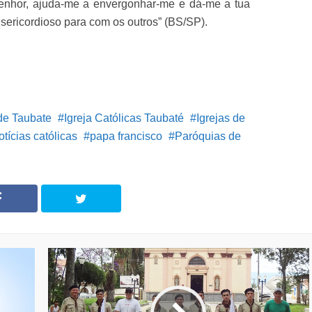
Senhor, ajuda-me a envergonhar-me e dá-me a tua
isericordioso para com os outros” (BS/SP).
de Taubate
Igreja Católicas Taubaté
Igrejas de
otícias católicas
papa francisco
Paróquias de