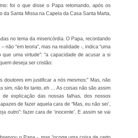
mo: foi o que disse o Papa retomando, após os
ação da Santa Missa na Capela da Casa Santa Marta,
izadas no tema da misericórdia. O Papa, recordando
– não “em teoria”, mas na realidade -, indica “uma
do que uma virtude”: “a capacidade de acusar a si
quem deseja ser cristão:
 doutores em justificar a nós mesmos:” Mas, não
as sim, não foi tanto, eh … As coisas não são assim
 de explicação das nossas falhas, dos nossos
pazes de fazer aquela cara de “Mas, eu não sei’,
eja outro”: fazer cara de ‘inocente’. E assim se vai
 observou o Papa -, mas “ocorre uma coisa de certo