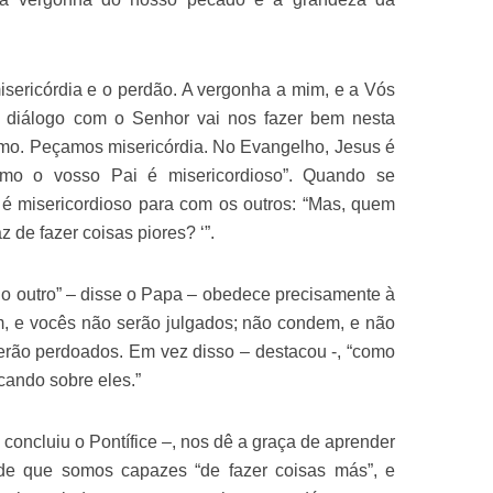
isericórdia e o perdão. A vergonha a mim, e a Vós
te diálogo com o Senhor vai nos fazer bem nesta
mo. Peçamos misericórdia. No Evangelho, Jesus é
como o vosso Pai é misericordioso”. Quando se
 é misericordioso para com os outros: “Mas, quem
z de fazer coisas piores? ‘”.
r o outro” – disse o Papa – obedece precisamente à
m, e vocês não serão julgados; não condem, e não
rão perdoados. Em vez disso – destacou -, “como
ocando sobre eles.”
concluiu o Pontífice –, nos dê a graça de aprender
de que somos capazes “de fazer coisas más”, e