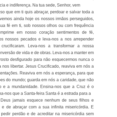
cia e indiferença. Na tua sede, Senhor, vem
so que em ti quis abraçar, perdoar e salvar toda a
 vemos ainda hoje os nossos irmãos perseguidos,
sua fé em ti, sob nossos olhos ou com frequência
 Imprime em nosso coração sentimentos de fé,
los nossos pecados e leva-nos a nos arrepender
crucificaram. Leva-nos a transformar a nossa
onversão de vida e de obras. Leva-nos a manter em
 rosto desfigurado para não esquecermos nunca o
 nos libertar. Jesus Crucificado, reaviva em nós a
 tentações. Reaviva em nós a esperança, para que
ões do mundo; guarda em nós a caridade, que não
ão e a mundanidade. Ensina-nos que a Cruz é o
a-nos que a Santa-feira Santa é a estrada para a
 Deus jamais esquece nenhum de seus filhos e
e de abraçar com a sua infinita misericórdia. E
pedir perdão e de acreditar na misericórdia sem