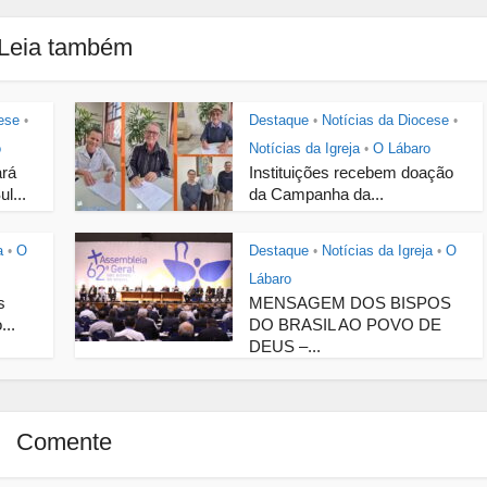
Leia também
ese
Destaque
Notícias da Diocese
•
•
•
o
Notícias da Igreja
O Lábaro
•
ará
Instituições recebem doação
l...
da Campanha da...
a
O
Destaque
Notícias da Igreja
O
•
•
•
Lábaro
s
MENSAGEM DOS BISPOS
...
DO BRASIL AO POVO DE
DEUS –...
Comente