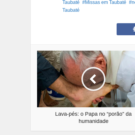
Taubaté
Missas em Taubaté
n
Taubaté
Lava-pés: o Papa no “porão” da
humanidade