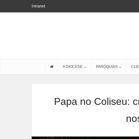
Intranet
A DIOCESE
PARÓQUIAS
CLE
Papa no Coliseu: c
no