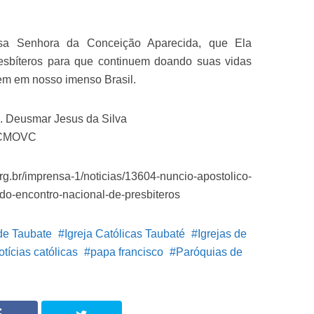
sa Senhora da Conceição Aparecida, que Ela
resbíteros para que continuem doando suas vidas
em em nosso imenso Brasil.
. Deusmar Jesus da Silva
a CMOVC
/imprensa-1/noticias/13604-nuncio-apostolico-
do-encontro-nacional-de-presbiteros
de Taubate
Igreja Católicas Taubaté
Igrejas de
otícias católicas
papa francisco
Paróquias de