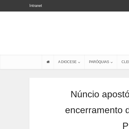
Intranet
A DIOCESE
PARÓQUIAS
CLE
Núncio apostó
encerramento d
P