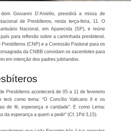
 dom Giovanni D’Aniello, presidirá a missa de
cional de Presbíteros, nesta terça-feira, 11. O
Santuário Nacional, em Aparecida (SP), e reúne
 país para reflexão sobre a caminhada presbiteral.
 Presbíteros (CNP) e a Comissão Pastoral para os
 Consagrada da CNBB convidam os sacerdotes para
ém em intenção dos padres jubilandos.
sbíteros
e Presbíteros acontecerá de 05 a 11 de fevereiro
 terá como tema: “O Concílio Vaticano II e os
nhas de fé, esperança e caridade”. E como Lema:
ão da esperança a quem a pedir” (Cf. 1Pd 3,15).
percebemos que cada Encontro trás à luz aspectos