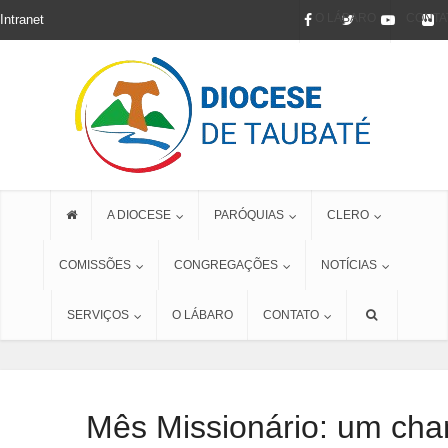
O LÁBARO
CONTA
Intranet
A DIOCESE
PARÓQUIAS
CLERO
COMISSÕES
CONGREGAÇÕES
NOTÍCIAS
SERVIÇOS
O LÁBARO
CONTATO
Mês Missionário: um cha