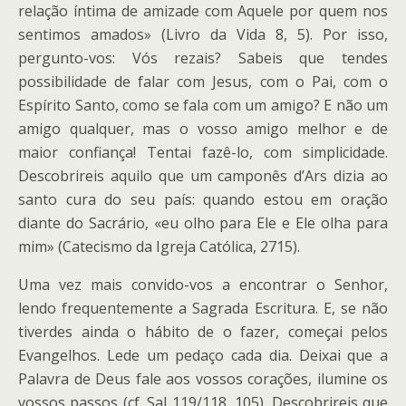
relação íntima de amizade com Aquele por quem nos
sentimos amados» (Livro da Vida 8, 5). Por isso,
pergunto-vos: Vós rezais? Sabeis que tendes
possibilidade de falar com Jesus, com o Pai, com o
Espírito Santo, como se fala com um amigo? E não um
amigo qualquer, mas o vosso amigo melhor e de
maior confiança! Tentai fazê-lo, com simplicidade.
Descobrireis aquilo que um camponês d’Ars dizia ao
santo cura do seu país: quando estou em oração
diante do Sacrário, «eu olho para Ele e Ele olha para
mim» (Catecismo da Igreja Católica, 2715).
Uma vez mais convido-vos a encontrar o Senhor,
lendo frequentemente a Sagrada Escritura. E, se não
tiverdes ainda o hábito de o fazer, começai pelos
Evangelhos. Lede um pedaço cada dia. Deixai que a
Palavra de Deus fale aos vossos corações, ilumine os
vossos passos (cf. Sal 119/118, 105). Descobrireis que