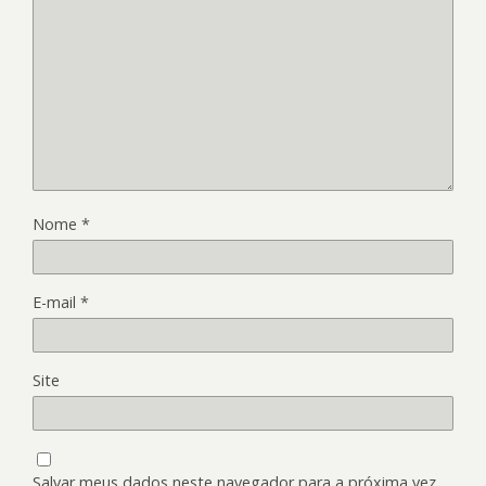
Nome
*
E-mail
*
Site
Salvar meus dados neste navegador para a próxima vez