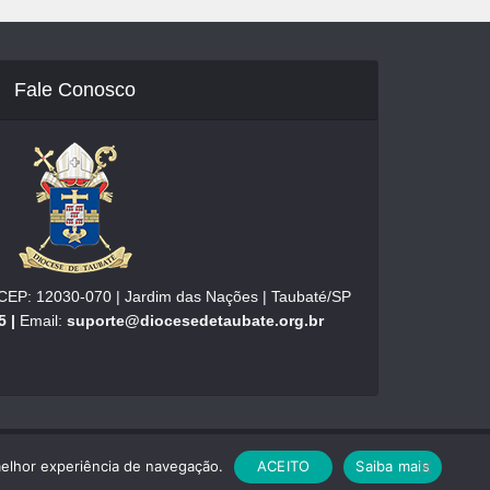
Fale Conosco
| CEP: 12030-070 | Jardim das Nações | Taubaté/SP
5 |
Email:
suporte@diocesedetaubate.org.br
melhor experiência de navegação.
ACEITO
Saiba mais