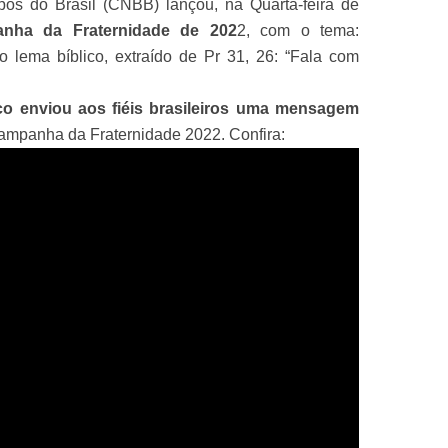
pos do Brasil (CNBB) lançou, na Quarta-feira de
nha da Fraternidade de 202
2, com o tema:
 lema bíblico, extraído de Pr 31, 26: “Fala com
co enviou aos fiéis brasileiros uma mensagem
ampanha da Fraternidade 2022. Confira: