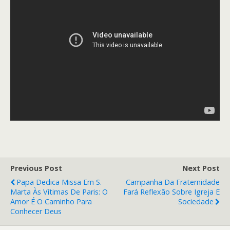
Previous Post
Next Post
Papa Dedica Missa Em S.
Campanha Da Fraternidade
Marta Às Vítimas De Paris: O
Fará Reflexão Sobre Igreja E
Amor É O Caminho Para
Sociedade
Conhecer Deus