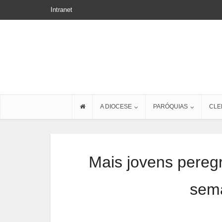
Intranet
A DIOCESE
PARÓQUIAS
CLE
Mais jovens pereg
sema