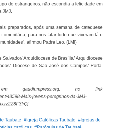
po de estrangeiros, não escondia a felicidade em
a JMJ.
 mais preparados, após uma semana de catequese
 comunitária, para nos falar tudo que viveram lá e
omunidades”, afirmou Padre Leo. (LMI)
Salvador/ Arquidiocese de Brasília/ Arquidiocese
tados/ Diocese de São José dos Campos/ Portal
 em gaudiumpress.org, no link
tent/48598-Mais-jovens-peregrinos-da-JMJ-
ixzz2Z8F3IrQj
de Taubate
Igreja Católicas Taubaté
Igrejas de
otícias católicas
Paróquias de Taubaté