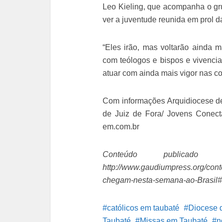
Leo Kieling, que acompanha o gru
ver a juventude reunida em prol d
“Eles irão, mas voltarão ainda
com teólogos e bispos e vivencia
atuar com ainda mais vigor nas c
Com informações Arquidiocese de 
de Juiz de Fora/ Jovens Conec
em.com.br
Conteúdo publicado
http://www.gaudiumpress.org/con
chegam-nesta-semana-ao-Brasil#
católicos em taubaté
Diocese 
Taubaté
Missas em Taubaté
n