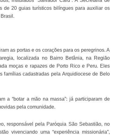
us, intitulados “Salvador Card”. A Secretaria de
 de 20 guias turísticos bilíngues para auxiliar os
Brasil.
iram as portas e os corações para os peregrinos. A
aregia, localizada no Bairro Betânia, na Região
da moças e rapazes de Porto Rico e Peru. Eles
 famílias cadastradas pela Arquidiocese de Belo
am a “botar a mão na massa”: já participaram de
omovidas pela comunidade.
eo, responsável pela Paróquia São Sebastião, no
stão vivenciando uma “experiência missionária”,