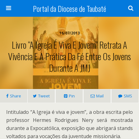
Portal da Diocese de Taubaté
16/07/2013
Livro “A Igreja É Viva E Jovem” Retrata A
Vivência E A Prática Da Fé Entre Os Jovens
Durante A JMJ
Share
Tweet
Pin
Mail
SMS
Intitulado “A Igreja é viva e jovem”, a obra escrita pelo
professor Hermes Rodrigues Nery será mostrada
durante a Expocatólica, exposição que abrigará stands
voltados para vocações da juventude missionária.