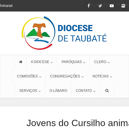
O LÁBARO
CONTA
Intranet
A DIOCESE
PARÓQUIAS
CLERO
COMISSÕES
CONGREGAÇÕES
NOTÍCIAS
SERVIÇOS
O LÁBARO
CONTATO
Jovens do Cursilho anim