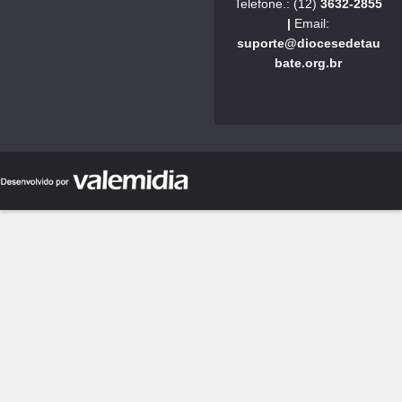
Telefone.: (12)
3632-2855
|
Email:
suporte@diocesedetau
bate.org.br