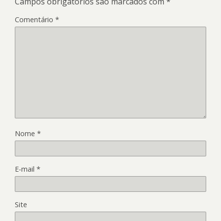
Campos obrigatórios são marcados com
*
Comentário
*
Nome
*
E-mail
*
Site