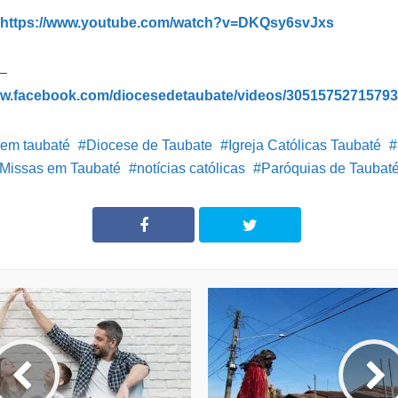
https://www.youtube.com/watch?v=DKQsy6svJxs
–
ww.facebook.com/diocesedetaubate/videos/3051575271579
 em taubaté
Diocese de Taubate
Igreja Católicas Taubaté
Missas em Taubaté
notícias católicas
Paróquias de Taubat