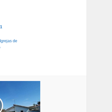
31
Igrejas de
é