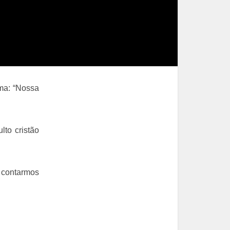
ema: “Nossa
lto cristão
e contarmos