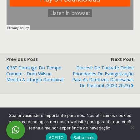
Previous Post
Next Post
33° Domingo Do Tempo
Diocese De Taubaté Define
Comum - Dom Wilson
Prioridades De Evangelização
Medita A Liturgia Dominical
Para As Diretrizes Diocesanas
De Pastoral (2020-2023)
Back to top
Sua privacidade é importante para nós. Nós utilizamos cookies
e outras tecnologias em nosso website para garantir que você
tenha a melhor experiência de navegação.
Mobile
Desktop
ACEITO
Saiba mais