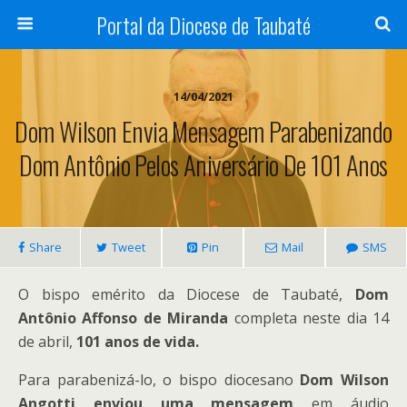
Portal da Diocese de Taubaté
14/04/2021
Dom Wilson Envia Mensagem Parabenizando
Dom Antônio Pelos Aniversário De 101 Anos
Share
Tweet
Pin
Mail
SMS
O bispo emérito da Diocese de Taubaté,
Dom
Antônio Affonso de Miranda
completa neste dia 14
de abril,
101 anos de vida.
Para parabenizá-lo, o bispo diocesano
Dom Wilson
Angotti enviou uma mensagem
em áudio