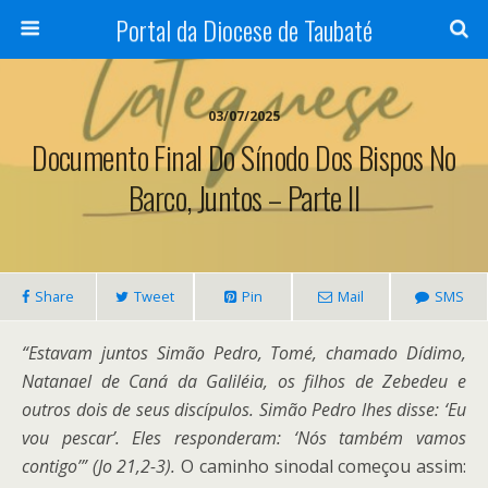
Portal da Diocese de Taubaté
03/07/2025
Documento Final Do Sínodo Dos Bispos No
Barco, Juntos – Parte II
Share
Tweet
Pin
Mail
SMS
“Estavam juntos Simão Pedro, Tomé, chamado Dídimo,
Natanael de Caná da Galiléia, os filhos de Zebedeu e
outros dois de seus discípulos. Simão Pedro lhes disse: ‘Eu
vou pescar’. Eles responderam: ‘Nós também vamos
contigo’” (Jo 21,2-3).
O caminho sinodal começou assim: