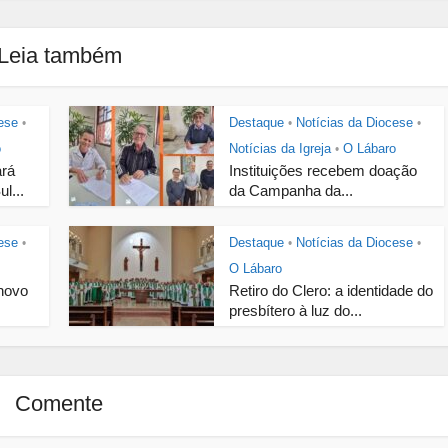
Leia também
ese
Destaque
Notícias da Diocese
•
•
•
o
Notícias da Igreja
O Lábaro
•
ará
Instituições recebem doação
l...
da Campanha da...
ese
Destaque
Notícias da Diocese
•
•
•
O Lábaro
novo
Retiro do Clero: a identidade do
presbítero à luz do...
Comente