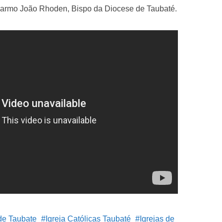
rmo João Rhoden, Bispo da Diocese de Taubaté.
de Taubate
Igreja Católicas Taubaté
Igrejas de