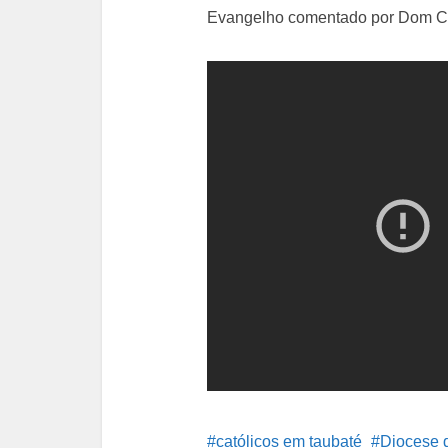
Evangelho comentado por Dom Ca
católicos em taubaté
Diocese 