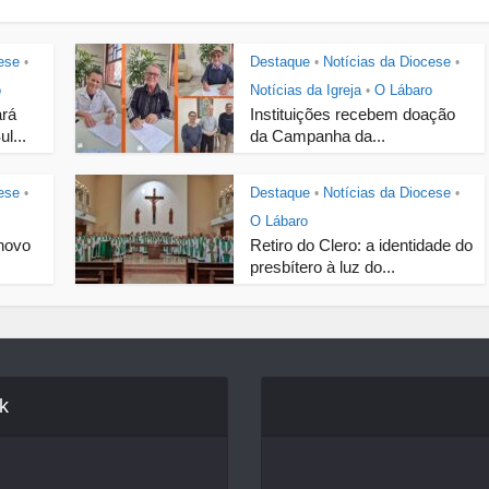
ese
Destaque
Notícias da Diocese
•
•
•
o
Notícias da Igreja
O Lábaro
•
ará
Instituições recebem doação
l...
da Campanha da...
ese
Destaque
Notícias da Diocese
•
•
•
O Lábaro
novo
Retiro do Clero: a identidade do
presbítero à luz do...
k