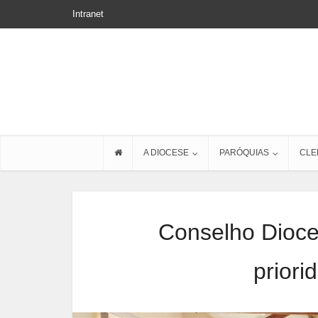
Intranet
A DIOCESE
PARÓQUIAS
CLE
Conselho Dioces
priori