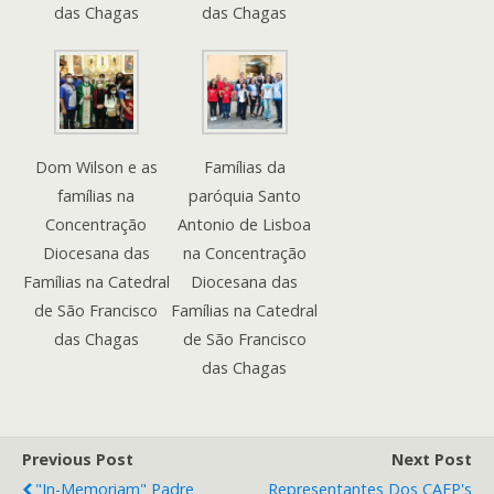
das Chagas
das Chagas
Dom Wilson e as
Famílias da
famílias na
paróquia Santo
Concentração
Antonio de Lisboa
Diocesana das
na Concentração
Famílias na Catedral
Diocesana das
de São Francisco
Famílias na Catedral
das Chagas
de São Francisco
das Chagas
Previous Post
Next Post
"In-Memoriam" Padre
Representantes Dos CAEP's