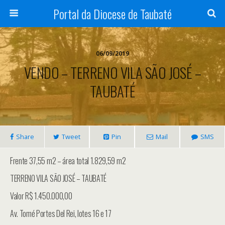
Portal da Diocese de Taubaté
06/09/2019
VENDO – TERRENO VILA SÃO JOSÉ –
TAUBATÉ
Share
Tweet
Pin
Mail
SMS
Frente 37,55 m2 – área total 1.829,59 m2
TERRENO VILA SÃO JOSÉ – TAUBATÉ
Valor R$ 1.450.000,00
Av. Tomé Portes Del Rei, lotes 16 e 17