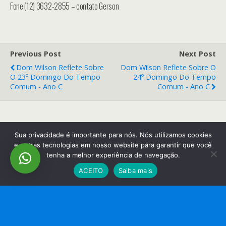
Fone (12) 3632-2855 – contato Gerson
Previous Post
Next Post
Dom Wilson Reflete Sobre
Dom Wilson Reflete Sobre O
O 23º Domingo Do Tempo
24º Domingo Do Tempo
Comum - Ano C
Comum - Ano C
Back to top
Sua privacidade é importante para nós. Nós utilizamos cookies
e outras tecnologias em nosso website para garantir que você
tenha a melhor experiência de navegação.
Mobile
Desktop
ACEITO
Saiba mais