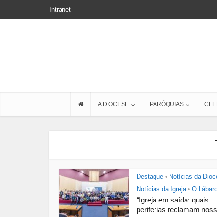
Intranet
A DIOCESE
PARÓQUIAS
CLE
Destaque
Notícias da Dioc
•
Notícias da Igreja
O Lábar
•
“Igreja em saída: quais
periferias reclamam noss