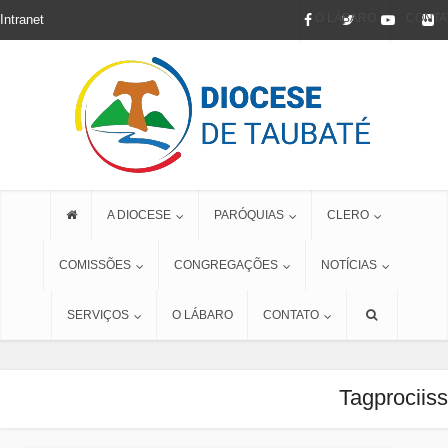
O LÁBARO
CONTA
Intranet
A DIOCESE
PARÓQUIAS
CLERO
COMISSÕES
CONGREGAÇÕES
NOTÍCIAS
SERVIÇOS
O LÁBARO
CONTATO
Tagprociis