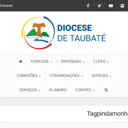
O LÁBARO
CONTA
Intranet
A DIOCESE
PARÓQUIAS
CLERO
COMISSÕES
CONGREGAÇÕES
NOTÍCIAS
SERVIÇOS
O LÁBARO
CONTATO
Tagpindamonh