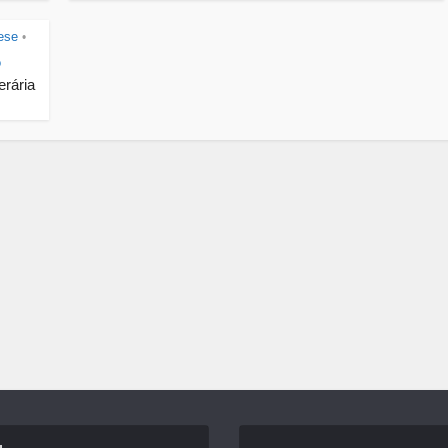
ese
•
o
erária