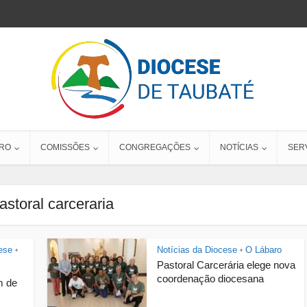
RO
COMISSÕES
CONGREGAÇÕES
NOTÍCIAS
SER
astoral carceraria
ese
Notícias da Diocese
O Lábaro
•
•
Pastoral Carcerária elege nova
coordenação diocesana
m de