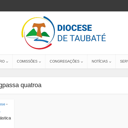
RO
COMISSÕES
CONGREGAÇÕES
NOTÍCIAS
SER
gpassa quatroa
ese
•
o
ástica