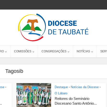
RO
COMISSÕES
CONGREGAÇÕES
NOTÍCIAS
SER
Tagosib
ese
Destaque
Notícias da Diocese
•
•
•
O Lábaro
Reitores do Seminário
..
Diocesano Santo Antônio...