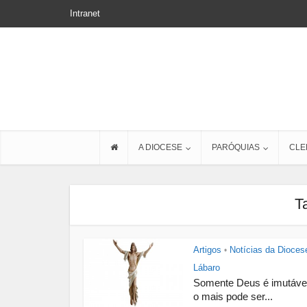
Intranet
A DIOCESE
PARÓQUIAS
CLE
T
Artigos
Notícias da Dioces
•
Lábaro
Somente Deus é imutável
o mais pode ser...