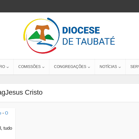
RO
COMISSÕES
CONGREGAÇÕES
NOTÍCIAS
SER
agJesus Cristo
e
O
•
, tudo