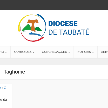
RO
COMISSÕES
CONGREGAÇÕES
NOTÍCIAS
SER
Taghome
e
O
•
de da