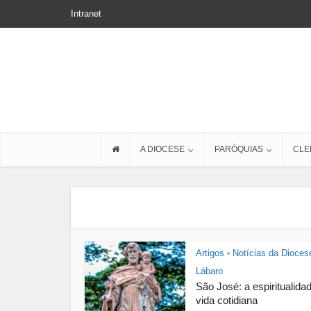
Intranet
A DIOCESE
PARÓQUIAS
CLE
Artigos
Notícias da Dioces
•
Lábaro
São José: a espiritualida
vida cotidiana