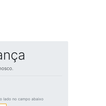
ança
nosco.
ao lado no campo abaixo