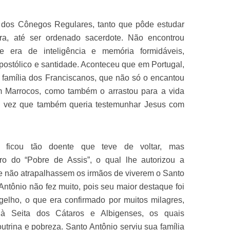
dos Cônegos Regulares, tanto que pôde estudar
ra, até ser ordenado sacerdote. Não encontrou
ue era de inteligência e memória formidáveis,
ostólico e santidade. Aconteceu que em Portugal,
 família dos Franciscanos, que não só o encantou
m Marrocos, como também o arrastou para a vida
ma vez que também queria testemunhar Jesus com
o ficou tão doente que teve de voltar, mas
tro do “Pobre de Assis”, o qual lhe autorizou a
ue não atrapalhassem os irmãos de viverem o Santo
Antônio não fez muito, pois seu maior destaque foi
elho, o que era confirmado por muitos milagres,
à Seita dos Cátaros e Albigenses, os quais
utrina e pobreza. Santo Antônio serviu sua família