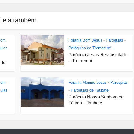
Leia também
Bom
Forania Bom Jesus
Paróquias
•
•
uias
Paróquias de Tremembé
Paróquia Jesus Ressuscitado
– Tremembé
 de
Bom
Forania Menino Jesus
Paróquias
•
uias
Paróquias de Taubaté
•
Paróquia Nossa Senhora de
Fátima – Taubaté