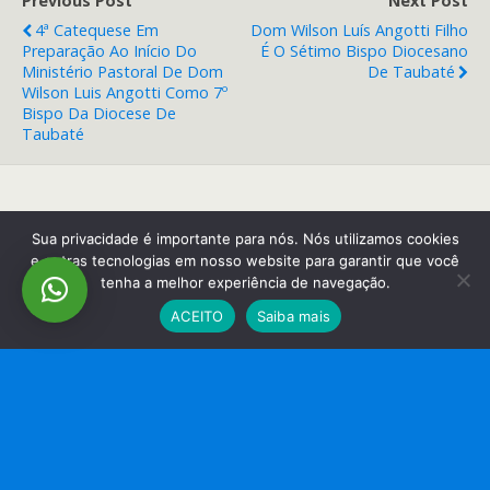
Previous Post
Next Post
4ª Catequese Em
Dom Wilson Luís Angotti Filho
Preparação Ao Início Do
É O Sétimo Bispo Diocesano
Ministério Pastoral De Dom
De Taubaté
Wilson Luis Angotti Como 7º
Bispo Da Diocese De
Taubaté
Back to top
Sua privacidade é importante para nós. Nós utilizamos cookies
e outras tecnologias em nosso website para garantir que você
tenha a melhor experiência de navegação.
Mobile
Desktop
ACEITO
Saiba mais