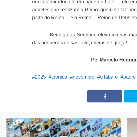
um colaborador, ele era parte do hotel… ele er
aqueles que realizam o Reino: quem se faz peq
parte do Reino… é o Reino… Reino de Deus em
Bendigo ao Senhor e elevo minhas mãos s
das pequenas coisas: ave, cheios de graça!
Pe. Marcelo Henriqu
2025
cronica
novembro
o lábaro
padre