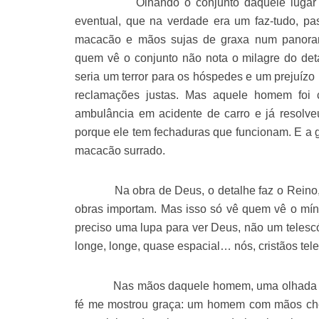
Olhando o conjunto daquele lugar meio
eventual, que na verdade era um faz-tudo, p
macacão e mãos sujas de graxa num panora
quem vê o conjunto não nota o milagre do det
seria um terror para os hóspedes e um prejuízo
reclamações justas. Mas aquele homem foi c
ambulância em acidente de carro e já resolveu
porque ele tem fechaduras que funcionam. E a 
macacão surrado.
Na obra de Deus, o detalhe faz o Reino, a r
obras importam. Mas isso só vê quem vê o míni
preciso uma lupa para ver Deus, não um telesc
longe, longe, quase espacial… nós, cristãos tel
Nas mãos daquele homem, uma olhada rápi
fé me mostrou graça: um homem com mãos chei