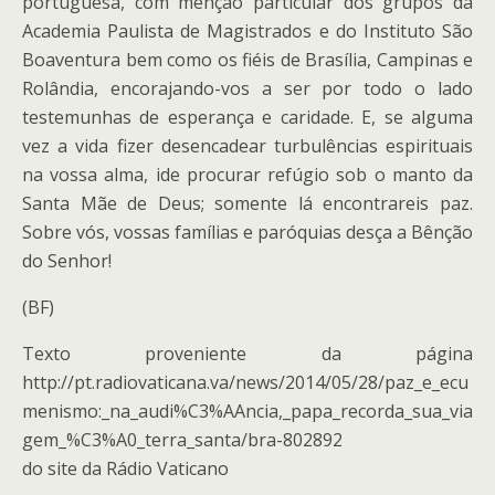
portuguesa, com menção particular dos grupos da
Academia Paulista de Magistrados e do Instituto São
Boaventura bem como os fiéis de Brasília, Campinas e
Rolândia, encorajando-vos a ser por todo o lado
testemunhas de esperança e caridade. E, se alguma
vez a vida fizer desencadear turbulências espirituais
na vossa alma, ide procurar refúgio sob o manto da
Santa Mãe de Deus; somente lá encontrareis paz.
Sobre vós, vossas famílias e paróquias desça a Bênção
do Senhor!
(BF)
Texto proveniente da página
http://pt.radiovaticana.va/news/2014/05/28/paz_e_ecu
menismo:_na_audi%C3%AAncia,_papa_recorda_sua_via
gem_%C3%A0_terra_santa/bra-802892
do site da Rádio Vaticano