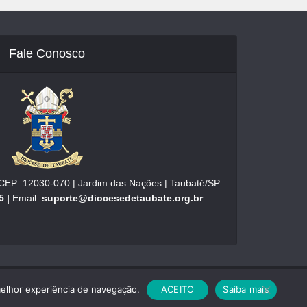
Fale Conosco
| CEP: 12030-070 | Jardim das Nações | Taubaté/SP
5 |
Email:
suporte@diocesedetaubate.org.br
melhor experiência de navegação.
ACEITO
Saiba mais