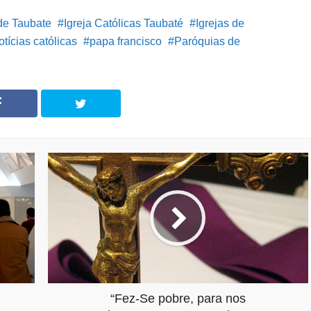
de Taubate
Igreja Católicas Taubaté
Igrejas de
otícias católicas
papa francisco
Paróquias de
“Fez-Se pobre, para nos