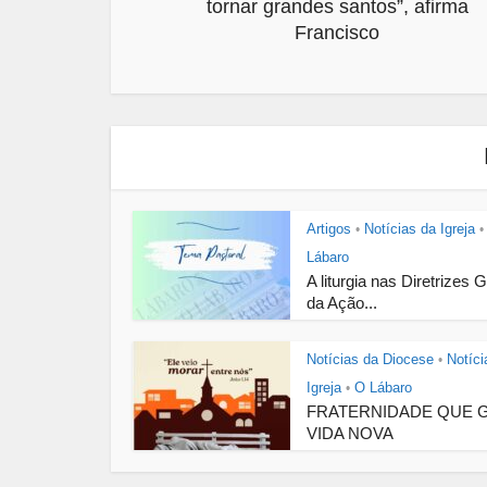
tornar grandes santos”, afirma
Francisco
Artigos
Notícias da Igreja
•
•
Lábaro
A liturgia nas Diretrizes 
da Ação...
Notícias da Diocese
Notíci
•
Igreja
O Lábaro
•
FRATERNIDADE QUE 
VIDA NOVA