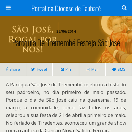
Portal da Diocese de Taubaté
25/06/2014
Paróquia De Tremembé Festeja São José
Share
Tweet
Pin
Mail
SMS
A Paróquia São José de Tremembé celebrou a festa do
seu padroeiro, no dia primeiro de maio passado.
Porque o dia de São José caiu na quaresma, 19 de
março, a comunidade, como faz todos os anos,
celebrou a sua festa de 21 de abril a primeiro de maio.
No feriado de Tiradentes, aconteceu um grande show
com a cantora da Canção Nova, Salette Ferreira.